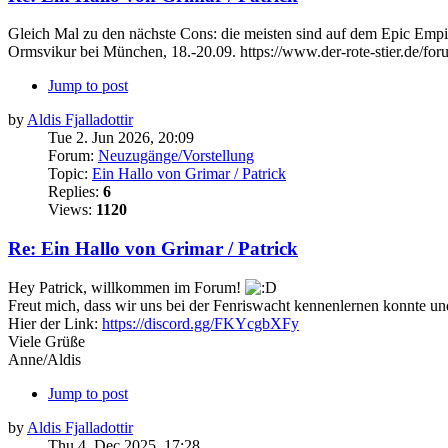
Gleich Mal zu den nächste Cons: die meisten sind auf dem Epic Empire
Ormsvikur bei München, 18.-20.09. https://www.der-rote-stier.de/f
Jump to post
by
Aldis Fjalladottir
Tue 2. Jun 2026, 20:09
Forum:
Neuzugänge/Vorstellung
Topic:
Ein Hallo von Grimar / Patrick
Replies:
6
Views:
1120
Re: Ein Hallo von Grimar / Patrick
Hey Patrick, willkommen im Forum!
Freut mich, dass wir uns bei der Fenriswacht kennenlernen konnte und
Hier der Link:
https://discord.gg/FKYcgbXFy
Viele Grüße
Anne/Aldis
Jump to post
by
Aldis Fjalladottir
Thu 4. Dec 2025, 17:28