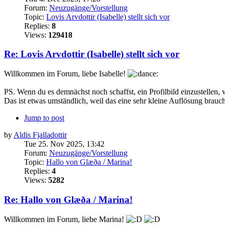
Forum:
Neuzugänge/Vorstellung
Topic:
Lovis Arvdottir (Isabelle) stellt sich vor
Replies:
8
Views:
129418
Re: Lovis Arvdottir (Isabelle) stellt sich vor
Willkommen im Forum, liebe Isabelle!
PS. Wenn du es demnächst noch schaffst, ein Profilbild einzustellen, 
Das ist etwas umständlich, weil das eine sehr kleine Auflösung brauch
Jump to post
by
Aldis Fjalladottir
Tue 25. Nov 2025, 13:42
Forum:
Neuzugänge/Vorstellung
Topic:
Hallo von Glæða / Marina!
Replies:
4
Views:
5282
Re: Hallo von Glæða / Marina!
Willkommen im Forum, liebe Marina!