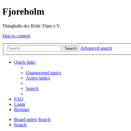
Fjoreholm
Thinghalle des Röde Thjur e.V.
Skip to content
Advanced search
Search
Quick links
Unanswered topics
Active topics
Search
FAQ
Login
Register
Board index
Search
Search