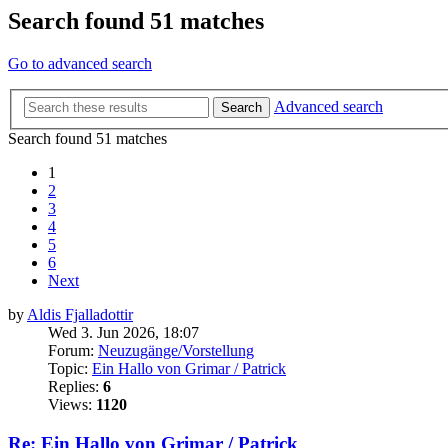
Search found 51 matches
Go to advanced search
Advanced search
Search
Search found 51 matches
1
2
3
4
5
6
Next
by
Aldis Fjalladottir
Wed 3. Jun 2026, 18:07
Forum:
Neuzugänge/Vorstellung
Topic:
Ein Hallo von Grimar / Patrick
Replies:
6
Views:
1120
Re: Ein Hallo von Grimar / Patrick