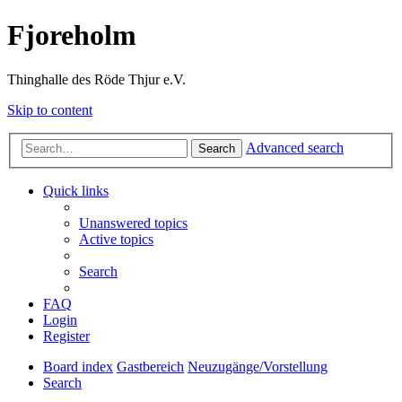
Fjoreholm
Thinghalle des Röde Thjur e.V.
Skip to content
Advanced search
Search
Quick links
Unanswered topics
Active topics
Search
FAQ
Login
Register
Board index
Gastbereich
Neuzugänge/Vorstellung
Search