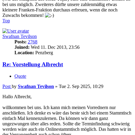
bei uns möglich. Zweiteres dürfte unsere zahlenmäßig etwas
kleinere Franken-Fraktion durchaus erfreuen, wenn die noch
Zuwachs bekommen!
Top
Swafnan Tevilson
Posts:
2768
Joined:
Wed 11. Dec 2013, 23:56
Location:
Penzberg
Re: Vorstellung Albrecht
Quote
Post
by
Swafnan Tevilson
»
Tue 2. Sep 2025, 10:29
Hallo Albrecht,
willkommen bei uns. Ich kann mich meinen Vorrednern nur
anschließen. Ich denke es wäre das beste sich bei einem Stammtisch
einfach Mal kennenzulernen. Da können wir dann ganz
ungezwungen über alles reden. Sollte die Terminfindung schwierig
werden wäre auch ein Onlinestammtisch möglich. Das hatten wir in
der Vergangenheit auch schon öfters.