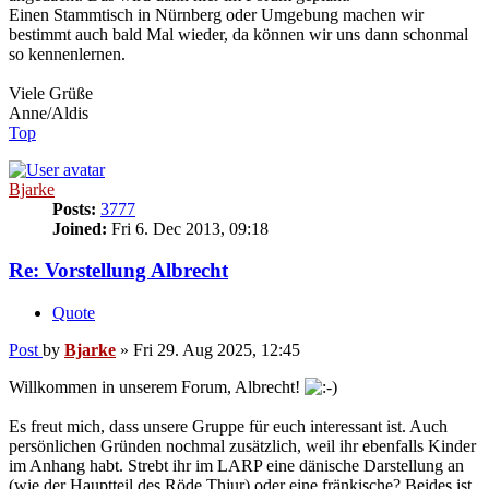
Einen Stammtisch in Nürnberg oder Umgebung machen wir
bestimmt auch bald Mal wieder, da können wir uns dann schonmal
so kennenlernen.
Viele Grüße
Anne/Aldis
Top
Bjarke
Posts:
3777
Joined:
Fri 6. Dec 2013, 09:18
Re: Vorstellung Albrecht
Quote
Post
by
Bjarke
»
Fri 29. Aug 2025, 12:45
Willkommen in unserem Forum, Albrecht!
Es freut mich, dass unsere Gruppe für euch interessant ist. Auch
persönlichen Gründen nochmal zusätzlich, weil ihr ebenfalls Kinder
im Anhang habt. Strebt ihr im LARP eine dänische Darstellung an
(wie der Hauptteil des Röde Thjur) oder eine fränkische? Beides ist