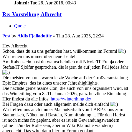
Joined:
Tue 26. Apr 2016, 00:43
Re: Vorstellung Albrecht
Quote
Post
by
Aldis Fjalladottir
»
Thu 28. Aug 2025, 22:24
Hey Albrecht,
Schön, dass du zu uns gefunden hast, willkommen im Forum!
Wir freuen uns immer über neue Leute!
Am Rabenstein hast du wahrscheinlich mit Nicole/IT Frenja oder
Stefan/IT Sjolfur gesprochen, die lagern da auf jeden Fall jedes Jahr
Die meisten von uns waren letzte Woche auf der Großveranstaltung
Epic Empires, das ist eines unserer Jahreshighlights.
Die nächste gemeinsame Con, die auch von uns organisiert wird, ist
das Winterthing vom 8.-11. Januar 2026, ganz herzliche Einladung!
Hier findest du alle Infos:
https://winterthing.de/
Bei Fragen dazu oder auch allgemein melde dich einfach!
Wir treffen uns auch immer Mal außerhalb von LARP-Cons zum
Stammtisch, Nähen und Basteln, Kampftraining,... Für den Herbst
ist noch nichts fix geplant, aber es ist ein Gewandungswandern
(ohne IT/in der Rolle sein, aber in Wiki-Klamotte wandern)
angedacht. Das wird dann hier im Forum geplant.