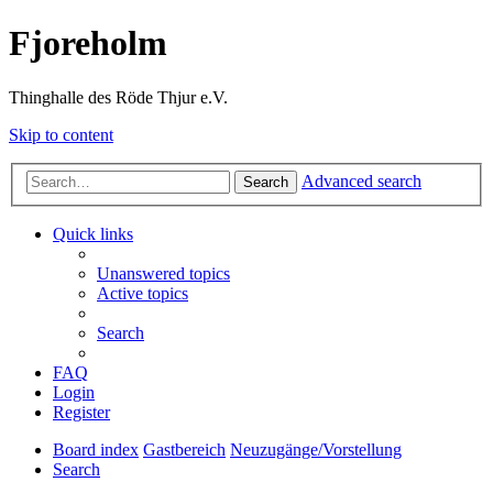
Fjoreholm
Thinghalle des Röde Thjur e.V.
Skip to content
Advanced search
Search
Quick links
Unanswered topics
Active topics
Search
FAQ
Login
Register
Board index
Gastbereich
Neuzugänge/Vorstellung
Search