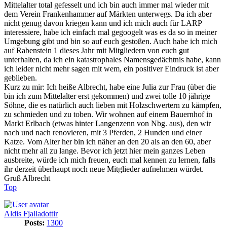
Mittelalter total gefesselt und ich bin auch immer mal wieder mit
dem Verein Frankenhammer auf Märkten unterwegs. Da ich aber
nicht genug davon kriegen kann und ich mich auch für LARP
interessiere, habe ich einfach mal gegoogelt was es da so in meiner
Umgebung gibt und bin so auf euch gestoßen. Auch habe ich mich
auf Rabenstein 1 dieses Jahr mit Mitgliedern von euch gut
unterhalten, da ich ein katastrophales Namensgedächtnis habe, kann
ich leider nicht mehr sagen mit wem, ein positiver Eindruck ist aber
geblieben.
Kurz zu mir: Ich heiße Albrecht, habe eine Julia zur Frau (über die
bin ich zum Mittelalter erst gekommen) und zwei tolle 10 jährige
Söhne, die es natürlich auch lieben mit Holzschwertern zu kämpfen,
zu schmieden und zu toben. Wir wohnen auf einem Bauernhof in
Markt Erlbach (etwas hinter Langenzenn von Nbg. aus), den wir
nach und nach renovieren, mit 3 Pferden, 2 Hunden und einer
Katze. Vom Alter her bin ich näher an den 20 als an den 60, aber
nicht mehr all zu lange. Bevor ich jetzt hier mein ganzes Leben
ausbreite, würde ich mich freuen, euch mal kennen zu lernen, falls
ihr derzeit überhaupt noch neue Mitglieder aufnehmen würdet.
Gruß Albrecht
Top
Aldis Fjalladottir
Posts:
1300