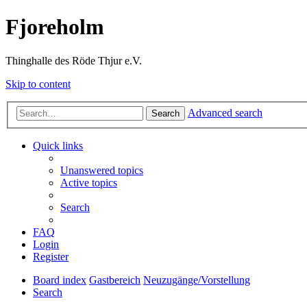
Fjoreholm
Thinghalle des Röde Thjur e.V.
Skip to content
Advanced search
Search
Quick links
Unanswered topics
Active topics
Search
FAQ
Login
Register
Board index
Gastbereich
Neuzugänge/Vorstellung
Search