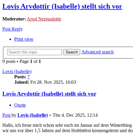
Lovis Arvdottir (Isabelle) stellt sich vor
Moderator:
Arsol Nepjasdottir
Post Reply
Print view
Advanced search
Search
9 posts • Page
1
of
1
Lovis (Isabelle)
Posts:
7
Joined:
Fri 28. Nov 2025, 16:03
Lovis Arvdottir (Isabelle) stellt sich vor
Quote
Post
by
Lovis (Isabelle)
»
Thu 4. Dec 2025, 12:14
Hallo, ich freue mich schon sehr euch im Januar auf dem Winterthi
wir uns vor über 1,5 Jahren auf dem Hobbitfest kennengelernt und