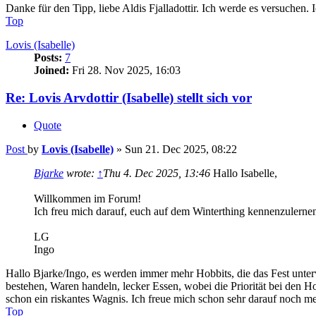
Danke für den Tipp, liebe Aldis Fjalladottir. Ich werde es versuchen. I
Top
Lovis (Isabelle)
Posts:
7
Joined:
Fri 28. Nov 2025, 16:03
Re: Lovis Arvdottir (Isabelle) stellt sich vor
Quote
Post
by
Lovis (Isabelle)
»
Sun 21. Dec 2025, 08:22
Bjarke
wrote:
↑
Thu 4. Dec 2025, 13:46
Hallo Isabelle,
Willkommen im Forum!
Ich freu mich darauf, euch auf dem Winterthing kennenzulern
LG
Ingo
Hallo Bjarke/Ingo, es werden immer mehr Hobbits, die das Fest unte
bestehen, Waren handeln, lecker Essen, wobei die Priorität bei den H
schon ein riskantes Wagnis. Ich freue mich schon sehr darauf noch 
Top