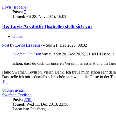
Lovis (Isabelle)
Posts:
7
Joined:
Fri 28. Nov 2025, 16:03
Re: Lovis Arvdottir (Isabelle) stellt sich vor
Quote
Post
by
Lovis (Isabelle)
»
Sun 21. Dec 2025, 08:32
Swafnan Tevilson
wrote:
↑
Sat 20. Dec 2025, 21:40
Hi Isabelle,
schön, dass du dich für unseren Verein interessierst und im Jan
Hallo Swafnan Tevilson, vielen Dank. Ich freue mich schon sehr darau
Das stelle ich mir jedenfalls sehr schön vor, wenn die Gäste in der 
Top
Swafnan Tevilson
Posts:
2761
Joined:
Wed 11. Dec 2013, 23:56
Location:
Penzberg