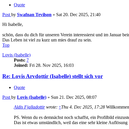
Quote
Post
by
Swafnan Tevilson
»
Sat 20. Dec 2025, 21:40
Hi Isabelle,
schön, dass du dich für unseren Verein interessierst und im Januar bei
Das Leben ist viel zu kurz um mies drauf zu sein.
Top
Lovis (Isabelle)
Posts:
7
Joined:
Fri 28. Nov 2025, 16:03
Re: Lovis Arvdottir (Isabelle) stellt sich vor
Quote
Post
by
Lovis (Isabelle)
»
Sun 21. Dec 2025, 08:07
Aldis Fjalladottir
wrote:
↑
Thu 4. Dec 2025, 17:28
Willkommen i
PS. Wenn du es demnächst noch schaffst, ein Profilbild einzuste
Das ist etwas umständlich, weil das eine sehr kleine Auflösung 