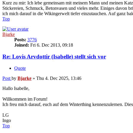
Kurz zu mir: Ich lebe gemeinsam mit meinem Mann und meinen Katzen i
Stickereien, Schmuck, Betonvasen und vieles mehr. Einiges davon br
ich mich darauf in die Wikingerwelt tiefer einzutauchen. Auf ganz bal
Top
Bjarke
Posts:
3776
Joined:
Fri 6. Dec 2013, 09:18
Re: Lovis Arvdottir (Isabelle) stellt sich vor
Quote
Post
by
Bjarke
»
Thu 4. Dec 2025, 13:46
Hallo Isabelle,
Willkommen im Forum!
Ich freu mich darauf, euch auf dem Winterthing kennenzulernen. Di
LG
Ingo
Top