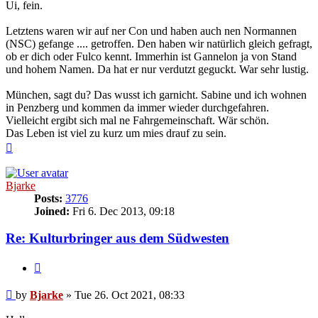
Ui, fein.
Letztens waren wir auf ner Con und haben auch nen Normannen
(NSC) gefange .... getroffen. Den haben wir natürlich gleich gefragt,
ob er dich oder Fulco kennt. Immerhin ist Gannelon ja von Stand
und hohem Namen. Da hat er nur verdutzt geguckt. War sehr lustig.
München, sagt du? Das wusst ich garnicht. Sabine und ich wohnen
in Penzberg und kommen da immer wieder durchgefahren.
Vielleicht ergibt sich mal ne Fahrgemeinschaft. Wär schön.
Das Leben ist viel zu kurz um mies drauf zu sein.
Top
Bjarke
Posts:
3776
Joined:
Fri 6. Dec 2013, 09:18
Re: Kulturbringer aus dem Südwesten
Quote
Post
by
Bjarke
»
Tue 26. Oct 2021, 08:33