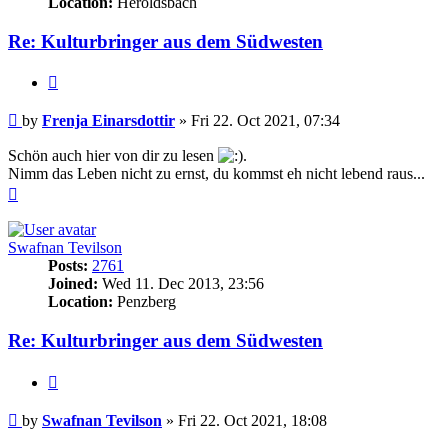
Location:
Heroldsbach
Re: Kulturbringer aus dem Südwesten
Quote
Post
by
Frenja Einarsdottir
»
Fri 22. Oct 2021, 07:34
Schön auch hier von dir zu lesen
.
Nimm das Leben nicht zu ernst, du kommst eh nicht lebend raus...
Top
Swafnan Tevilson
Posts:
2761
Joined:
Wed 11. Dec 2013, 23:56
Location:
Penzberg
Re: Kulturbringer aus dem Südwesten
Quote
Post
by
Swafnan Tevilson
»
Fri 22. Oct 2021, 18:08