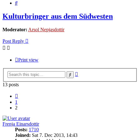
Search
Kulturbringer aus dem Südwesten
Moderator:
Arsol Nepjasdottir
Post Reply
Print view
Advanced
Search
search
13 posts
Previous
1
2
Frenja Einarsdottir
Posts:
1710
Joined:
Sat 7. Dec 2013, 14:43