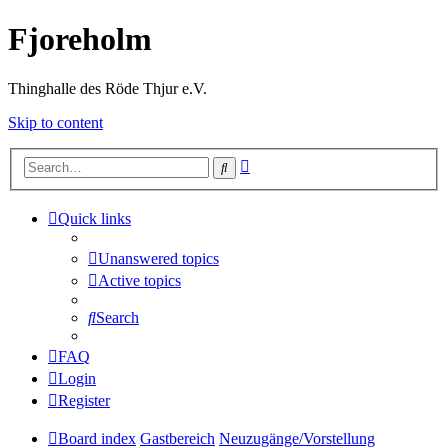
Fjoreholm
Thinghalle des Röde Thjur e.V.
Skip to content
Advanced
Search
search
Quick links
Unanswered topics
Active topics
Search
FAQ
Login
Register
Board index
Gastbereich
Neuzugänge/Vorstellung