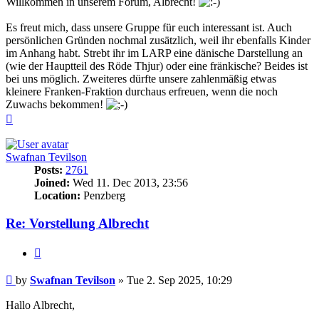
Willkommen in unserem Forum, Albrecht!
Es freut mich, dass unsere Gruppe für euch interessant ist. Auch
persönlichen Gründen nochmal zusätzlich, weil ihr ebenfalls Kinder
im Anhang habt. Strebt ihr im LARP eine dänische Darstellung an
(wie der Hauptteil des Röde Thjur) oder eine fränkische? Beides ist
bei uns möglich. Zweiteres dürfte unsere zahlenmäßig etwas
kleinere Franken-Fraktion durchaus erfreuen, wenn die noch
Zuwachs bekommen!
Top
Swafnan Tevilson
Posts:
2761
Joined:
Wed 11. Dec 2013, 23:56
Location:
Penzberg
Re: Vorstellung Albrecht
Quote
Post
by
Swafnan Tevilson
»
Tue 2. Sep 2025, 10:29
Hallo Albrecht,