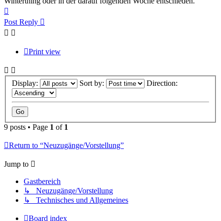
Winterthing oder in der darauf folgenden Woche entschieden.
Top
Post Reply
Print view
Display:
Sort by:
Direction:
9 posts • Page
1
of
1
Return to “Neuzugänge/Vorstellung”
Jump to
Gastbereich
↳ Neuzugänge/Vorstellung
↳ Technisches und Allgemeines
Board index