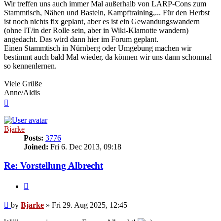
Wir treffen uns auch immer Mal außerhalb von LARP-Cons zum
Stammtisch, Nähen und Basteln, Kampftraining,... Für den Herbst
ist noch nichts fix geplant, aber es ist ein Gewandungswandern
(ohne IT/in der Rolle sein, aber in Wiki-Klamotte wandern)
angedacht. Das wird dann hier im Forum geplant.
Einen Stammtisch in Nürnberg oder Umgebung machen wir
bestimmt auch bald Mal wieder, da können wir uns dann schonmal
so kennenlernen.
Viele Grüße
Anne/Aldis
Top
Bjarke
Posts:
3776
Joined:
Fri 6. Dec 2013, 09:18
Re: Vorstellung Albrecht
Quote
Post
by
Bjarke
»
Fri 29. Aug 2025, 12:45