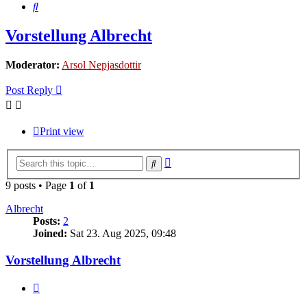
Search
Vorstellung Albrecht
Moderator:
Arsol Nepjasdottir
Post Reply
Print view
Advanced
Search
search
9 posts • Page
1
of
1
Albrecht
Posts:
2
Joined:
Sat 23. Aug 2025, 09:48
Vorstellung Albrecht
Quote