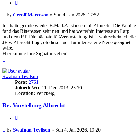
Quote
Post
by
Gerolf Marcoson
»
Sun 4. Jan 2026, 17:52
Ich hatte gerade wieder E-Mail-Austausch mit Albrecht. Die Familie
fand das Ritteressen sehr nett und hat weiterhin Interesse an Larp
und dem RT. Die nächste RT-Veranstaltung ist ja wahrscheinlich die
JHV. Albrecht fragt, ob diese auch für interessierte Neue geeignet
wäre.
Hier könnte Ihre Signatur stehen!
Top
Swafnan Tevilson
Posts:
2761
Joined:
Wed 11. Dec 2013, 23:56
Location:
Penzberg
Re: Vorstellung Albrecht
Quote
Post
by
Swafnan Tevilson
»
Sun 4. Jan 2026, 19:20