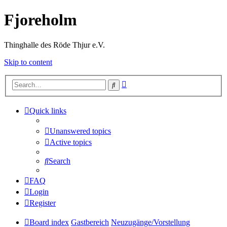
Fjoreholm
Thinghalle des Röde Thjur e.V.
Skip to content
Advanced
Search
search
Quick links
Unanswered topics
Active topics
Search
FAQ
Login
Register
Board index
Gastbereich
Neuzugänge/Vorstellung