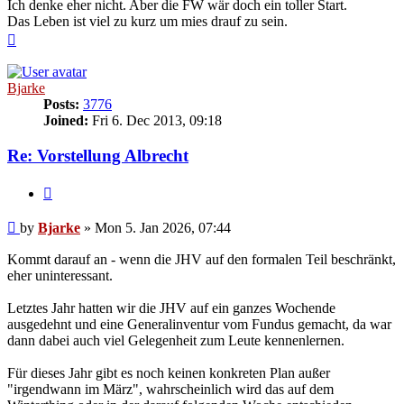
Ich denke eher nicht. Aber die FW wär doch ein toller Start.
Das Leben ist viel zu kurz um mies drauf zu sein.
Top
Bjarke
Posts:
3776
Joined:
Fri 6. Dec 2013, 09:18
Re: Vorstellung Albrecht
Quote
Post
by
Bjarke
»
Mon 5. Jan 2026, 07:44
Kommt darauf an - wenn die JHV auf den formalen Teil beschränkt,
eher uninteressant.
Letztes Jahr hatten wir die JHV auf ein ganzes Wochende
ausgedehnt und eine Generalinventur vom Fundus gemacht, da war
dann dabei auch viel Gelegenheit zum Leute kennenlernen.
Für dieses Jahr gibt es noch keinen konkreten Plan außer
"irgendwann im März", wahrscheinlich wird das auf dem