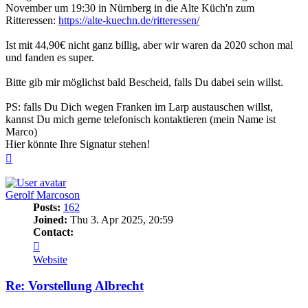
November um 19:30 in Nürnberg in die Alte Küch'n zum
Ritteressen:
https://alte-kuechn.de/ritteressen/
Ist mit 44,90€ nicht ganz billig, aber wir waren da 2020 schon mal
und fanden es super.
Bitte gib mir möglichst bald Bescheid, falls Du dabei sein willst.
PS: falls Du Dich wegen Franken im Larp austauschen willst,
kannst Du mich gerne telefonisch kontaktieren (mein Name ist
Marco)
Hier könnte Ihre Signatur stehen!
Top
Gerolf Marcoson
Posts:
162
Joined:
Thu 3. Apr 2025, 20:59
Contact:
Contact
Gerolf
Website
Marcoson
Re: Vorstellung Albrecht