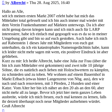
Post
by
Albrecht
»
Thu 28. Aug 2025, 16:40
Hallo an Alle,
seit ich meinen ersten Markt 2007 erlebt habe hat mich das
Mittelalter total gefesselt und ich bin auch immer mal wieder mit
dem Verein Frankenhammer auf Märkten unterwegs. Da ich aber
nicht genug davon kriegen kann und ich mich auch für LARP
interessiere, habe ich einfach mal gegoogelt was es da so in meiner
Umgebung gibt und bin so auf euch gestoßen. Auch habe ich mich
auf Rabenstein 1 dieses Jahr mit Mitgliedern von euch gut
unterhalten, da ich ein katastrophales Namensgedächtnis habe, kann
ich leider nicht mehr sagen mit wem, ein positiver Eindruck ist aber
geblieben.
Kurz zu mir: Ich heiße Albrecht, habe eine Julia zur Frau (über die
bin ich zum Mittelalter erst gekommen) und zwei tolle 10 jährige
Söhne, die es natürlich auch lieben mit Holzschwertern zu kämpfen,
zu schmieden und zu toben. Wir wohnen auf einem Bauernhof in
Markt Erlbach (etwas hinter Langenzenn von Nbg. aus), den wir
nach und nach renovieren, mit 3 Pferden, 2 Hunden und einer
Katze. Vom Alter her bin ich näher an den 20 als an den 60, aber
nicht mehr all zu lange. Bevor ich jetzt hier mein ganzes Leben
ausbreite, würde ich mich freuen, euch mal kennen zu lernen, falls
ihr derzeit überhaupt noch neue Mitglieder aufnehmen würdet.
Gruß Albrecht
Top