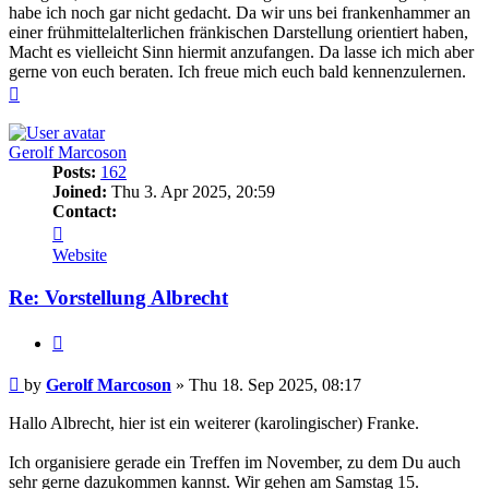
habe ich noch gar nicht gedacht. Da wir uns bei frankenhammer an
einer frühmittelalterlichen fränkischen Darstellung orientiert haben,
Macht es vielleicht Sinn hiermit anzufangen. Da lasse ich mich aber
gerne von euch beraten. Ich freue mich euch bald kennenzulernen.
Top
Gerolf Marcoson
Posts:
162
Joined:
Thu 3. Apr 2025, 20:59
Contact:
Contact
Gerolf
Website
Marcoson
Re: Vorstellung Albrecht
Quote
Post
by
Gerolf Marcoson
»
Thu 18. Sep 2025, 08:17
Hallo Albrecht, hier ist ein weiterer (karolingischer) Franke.
Ich organisiere gerade ein Treffen im November, zu dem Du auch
sehr gerne dazukommen kannst. Wir gehen am Samstag 15.