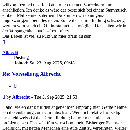
willkommen bei uns. Ich kann mich meinen Vorrednern nur
anschließen. Ich denke es wäre das beste sich bei einem Stammtisch
einfach Mal kennenzulernen. Da können wir dann ganz
ungezwungen über alles reden. Sollte die Terminfindung schwierig
werden wäre auch ein Onlinestammtisch möglich. Das hatten wir in
der Vergangenheit auch schon öfters.
Das Leben ist viel zu kurz um mies drauf zu sein.
Top
Albrecht
Posts:
2
Joined:
Sat 23. Aug 2025, 09:48
Re: Vorstellung Albrecht
Quote
Post
by
Albrecht
»
Tue 2. Sep 2025, 21:53
Hallo, vielen dank für den angenehmen empfang hier. Gerne nehme
ich die einladung zum stammtisch an. Wenn ich relativ frühzeitig
bescheid weiss ist die Terminfindung bei mir meist nicht so
problematisch. Das schaffen wir schon. mein Bisheriger Plan war
Lediglich, mit netten Menschen eine gute Zeit zu verbringen, weiter