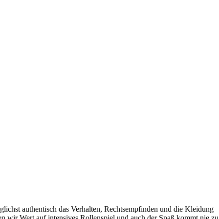
möglichst authentisch das Verhalten, Rechtsempfinden und die Kleidung
en wir Wert auf intensives Rollenspiel und auch der Spaß kommt nie zu