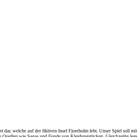
t dar, welche auf der fiktiven Insel Fjoreholm lebt. Unser Spiel soll 
che Quellen wie Sagas und Funde von Kleidungstücken. Gleichzeitig leg