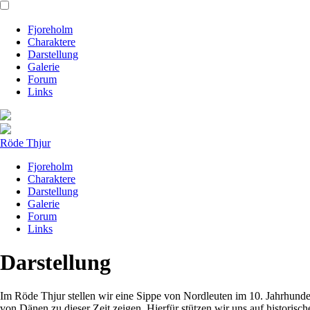
Fjoreholm
Charaktere
Darstellung
Galerie
Forum
Links
Röde Thjur
Fjoreholm
Charaktere
Darstellung
Galerie
Forum
Links
Darstellung
Im Röde Thjur stellen wir eine Sippe von Nordleuten im 10. Jahrhunder
von Dänen zu dieser Zeit zeigen. Hierfür stützen wir uns auf historis